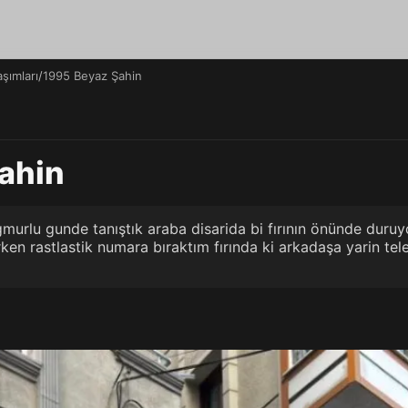
aşımları
/
1995 Beyaz Şahin
ahin
murlu gunde tanıştık araba disarida bi fırının önünde duru
irken rastlastik numara bıraktım fırında ki arkadaşa yarin te