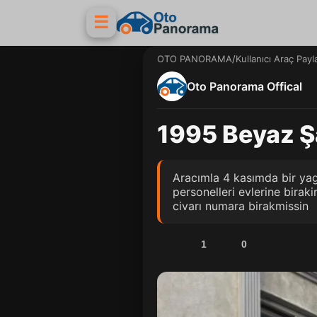
☰
OTO PANORAMA
/
Kullanıcı Araç Payl
Oto Panorama Offical
1995 Beyaz Ş
Aracımla 4 kasımda bir yag
personelleri evlerine birak
civarı numara birakmissin
1
0