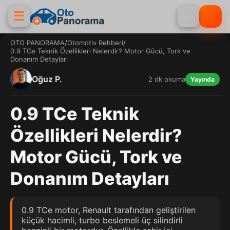
☰
OTO PANORAMA
/
Otomotiv Rehberi
/
0.9 TCe Teknik Özellikleri Nelerdir? Motor Gücü, Tork ve
Donanım Detayları
Oğuz P.
2 dk okuma
Yayında
0.9 TCe Teknik
Özellikleri Nelerdir?
Motor Gücü, Tork ve
Donanım Detayları
0.9 TCe motor, Renault tarafından geliştirilen
küçük hacimli, turbo beslemeli üç silindirli