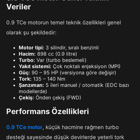
Veriler
0.9 TCe motorun temel teknik özellikleri genel
olarak şu şekildedir:
Motor tipi:
3 silindir, sıralı benzinli
Hacim:
898 cc (0.9 litre)
Turbo:
Var (turbo beslemeli)
Yakıt sistemi:
Çok noktalı enjeksiyon (MPI)
Güç:
90 – 95 HP (versiyona göre değişir)
Tork:
135 – 140 Nm
Şanzıman:
5 ileri manuel / otomatik (EDC bazı
modellerde)
Çekiş:
Önden çekiş (FWD)
Performans Özellikleri
0.9 TCe motor
, küçük hacmine rağmen turbo
desteği sayesinde düşük devirlerde yeterli tork