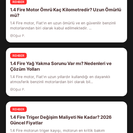
REHBER
1.4 Fire Motor Ömrü Kaç Kilometredir? Uzun Ömürlü
mü?
1.4 Fire motor, Fiat'ın en uzun ömürlü ve en güvenilir benzinli
motorlarından biri olarak kabul edilmektedir. ...
@Oğuz P.
REHBER
1.4 Fire Yağ Yakma Sorunu Var mı? Nedenleri ve
Çözüm Yolları
1.4 Fire motor, Fiat'ın uzun yıllardır kullandığı en dayanıklı
atmosferik benzinli motorlardan biri olarak bil...
@Oğuz P.
REHBER
1.4 Fire Triger Değişim Maliyeti Ne Kadar? 2026
Güncel Fiyatlar
1.4 Fire motorun triger kayışı, motorun en kritik bakım