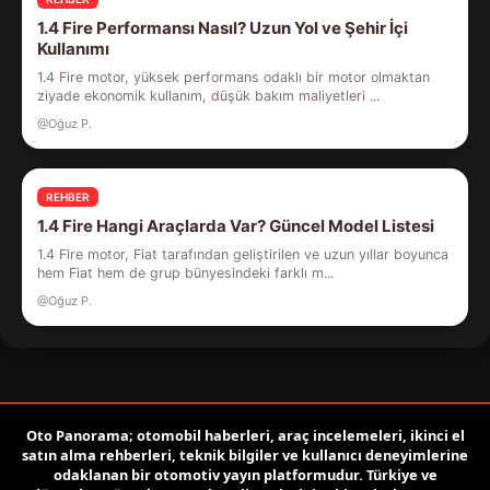
1.4 Fire Performansı Nasıl? Uzun Yol ve Şehir İçi
Kullanımı
1.4 Fire motor, yüksek performans odaklı bir motor olmaktan
ziyade ekonomik kullanım, düşük bakım maliyetleri ...
@Oğuz P.
REHBER
1.4 Fire Hangi Araçlarda Var? Güncel Model Listesi
1.4 Fire motor, Fiat tarafından geliştirilen ve uzun yıllar boyunca
hem Fiat hem de grup bünyesindeki farklı m...
@Oğuz P.
Oto Panorama; otomobil haberleri, araç incelemeleri, ikinci el
satın alma rehberleri, teknik bilgiler ve kullanıcı deneyimlerine
odaklanan bir otomotiv yayın platformudur. Türkiye ve