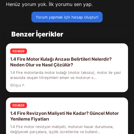
Henüz yorum yok. İlk yorumu sen yap.
Yorum yapmak için hesap oluştur!
Benzer İçerikler
REHBER
1.4 Fire Motor Kulağı Arızası Belirtileri Nelerdir?
Neden Olur ve Nasıl Çözülür?
1.4 Fire motorlarda motor kulağı (motor takozu), motor ile şasi
arasında oluşan titreşimleri emen ve motorun s...
@Oğuz P.
REHBER
1.4 Fire Revizyon Maliyeti Ne Kadar? Güncel Motor
Yenileme Fiyatları
1.4 Fire motor revizyon maliyeti; motorun hasar durumuna,
değişecek parçalara, işçilik ücretlerine ve kullanıl...