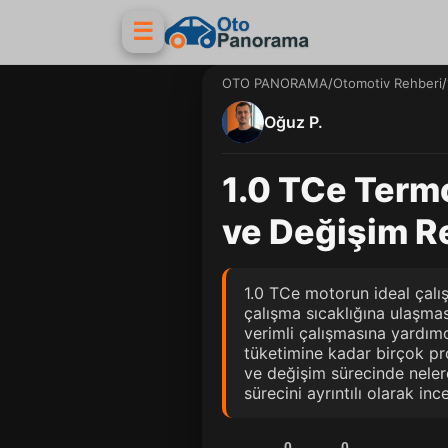
☰
OTO PANORAMA
/
Otomotiv Rehberi
/
Oğuz P.
1.0 TCe Termo
ve Değişim R
1.0 TCe motorun ideal çalış
çalışma sıcaklığına ulaşma
verimli çalışmasına yardım
tüketimine kadar birçok prob
ve değişim sürecinde nelere
sürecini ayrıntılı olarak ince
0
0