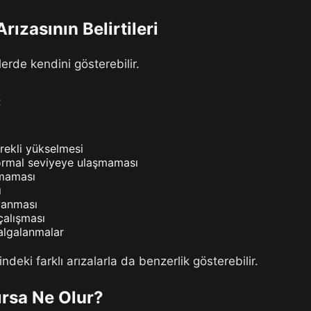
rızasının Belirtileri
lerde kendini gösterebilir.
:
rekli yükselmesi
ormal seviyeye ulaşmaması
tmaması
ı
yanması
çalışması
algalanmalar
ndeki farklı arızalarla da benzerlik gösterebilir.
ırsa Ne Olur?