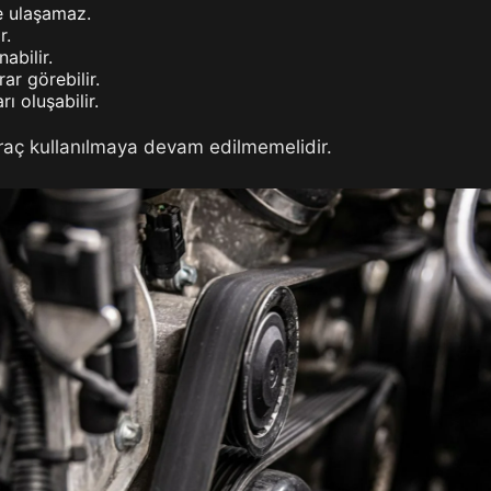
e ulaşamaz.
r.
abilir.
ar görebilir.
ı oluşabilir.
raç kullanılmaya devam edilmemelidir.