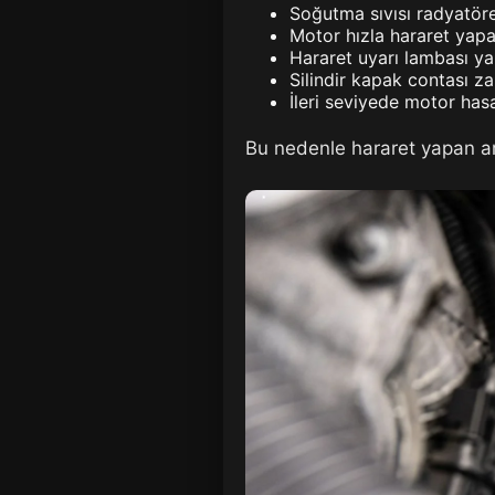
Soğutma sıvısı radyatör
Motor hızla hararet yapa
Hararet uyarı lambası yan
Silindir kapak contası zar
İleri seviyede motor hasar
Bu nedenle hararet yapan a