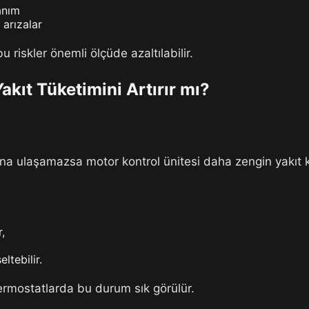
anım
arızalar
riskler önemli ölçüde azaltılabilir.
akıt Tüketimini Artırır mı?
ına ulaşamazsa motor kontrol ünitesi daha zengin yakıt ka
r,
ltebilir.
 termostatlarda bu durum sık görülür.