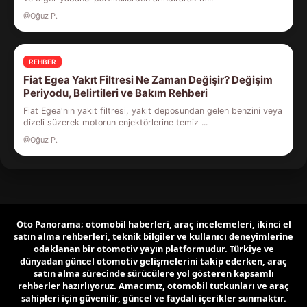
@Oğuz P.
REHBER
Fiat Egea Yakıt Filtresi Ne Zaman Değişir? Değişim
Periyodu, Belirtileri ve Bakım Rehberi
Fiat Egea'nın yakıt filtresi, yakıt deposundan gelen benzini veya
dizeli süzerek motorun enjektörlerine temiz ...
@Oğuz P.
Oto Panorama; otomobil haberleri, araç incelemeleri, ikinci el
satın alma rehberleri, teknik bilgiler ve kullanıcı deneyimlerine
odaklanan bir otomotiv yayın platformudur. Türkiye ve
dünyadan güncel otomotiv gelişmelerini takip ederken, araç
satın alma sürecinde sürücülere yol gösteren kapsamlı
rehberler hazırlıyoruz. Amacımız, otomobil tutkunları ve araç
sahipleri için güvenilir, güncel ve faydalı içerikler sunmaktır.