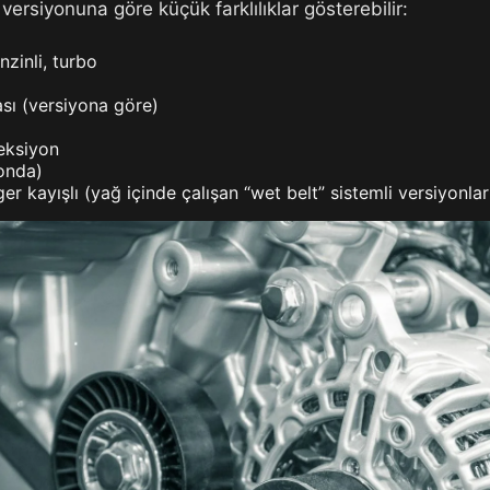
ersiyonuna göre küçük farklılıklar gösterebilir:
enzinli, turbo
sı (versiyona göre)
eksiyon
onda)
ger kayışlı (yağ içinde çalışan “wet belt” sistemli versiyonla