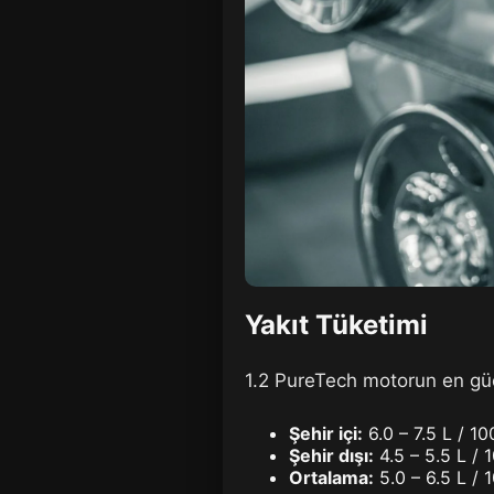
Yakıt Tüketimi
1.2 PureTech motorun en güçl
Şehir içi:
6.0 – 7.5 L / 1
Şehir dışı:
4.5 – 5.5 L / 
Ortalama:
5.0 – 6.5 L / 