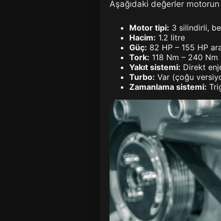
Aşağıdaki değerler motorun v
Motor tipi:
3 silindirli, b
Hacim:
1.2 litre
Güç:
82 HP – 155 HP ara
Tork:
118 Nm – 240 Nm
Yakıt sistemi:
Direkt enj
Turbo:
Var (çoğu versiy
Zamanlama sistemi:
Tri