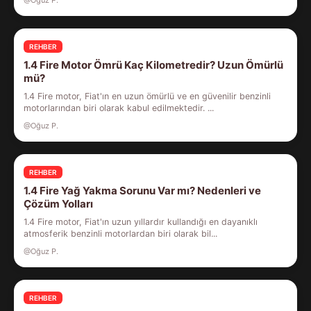
@Oğuz P.
REHBER
1.4 Fire Motor Ömrü Kaç Kilometredir? Uzun Ömürlü
mü?
1.4 Fire motor, Fiat'ın en uzun ömürlü ve en güvenilir benzinli
motorlarından biri olarak kabul edilmektedir. ...
@Oğuz P.
REHBER
1.4 Fire Yağ Yakma Sorunu Var mı? Nedenleri ve
Çözüm Yolları
1.4 Fire motor, Fiat'ın uzun yıllardır kullandığı en dayanıklı
atmosferik benzinli motorlardan biri olarak bil...
@Oğuz P.
REHBER