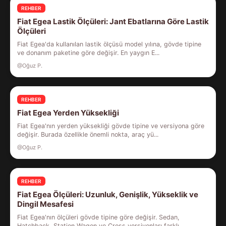
REHBER
Fiat Egea Lastik Ölçüleri: Jant Ebatlarına Göre Lastik
Ölçüleri
Fiat Egea'da kullanılan lastik ölçüsü model yılına, gövde tipine
ve donanım paketine göre değişir. En yaygın E...
@Oğuz P.
REHBER
Fiat Egea Yerden Yüksekliği
Fiat Egea'nın yerden yüksekliği gövde tipine ve versiyona göre
değişir. Burada özellikle önemli nokta, araç yü...
@Oğuz P.
REHBER
Fiat Egea Ölçüleri: Uzunluk, Genişlik, Yükseklik ve
Dingil Mesafesi
Fiat Egea'nın ölçüleri gövde tipine göre değişir. Sedan,
Hatchback, Station Wagon ve Cross versiyonları farklı...