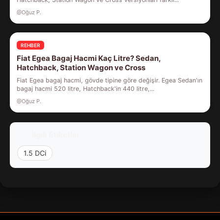
@Oğuz P.
REHBER
Fiat Egea Bagaj Hacmi Kaç Litre? Sedan,
Hatchback, Station Wagon ve Cross
Fiat Egea bagaj hacmi, gövde tipine göre değişir. Egea Sedan'ın
bagaj hacmi 520 litre, Hatchback'in 440 litre,...
@Oğuz P.
İlgili Etiketler
1.5 DCi