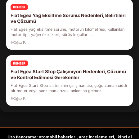
REHBER
Fiat Egea Yağ Eksiltme Sorunu: Nedenleri, Belirtileri
ve Çözümü
Fiat Egea yağ eksiltme sorunu, motorun kilometresi, kullanılan
motor tipi, yağın özellikleri, sürüş koşulları ...
@Oğuz P.
REHBER
Fiat Egea Start Stop Çalışmıyor: Nedenleri, Çözümü
ve Kontrol Edilmesi Gerekenler
Fiat Egea Start Stop sisteminin çalışmaması, çoğu zaman ciddi
bir motor veya şanzıman arızası anlamına gelmez....
@Oğuz P.
Oto Panorama; otomobil haberleri, araç incelemeleri, ikinci el