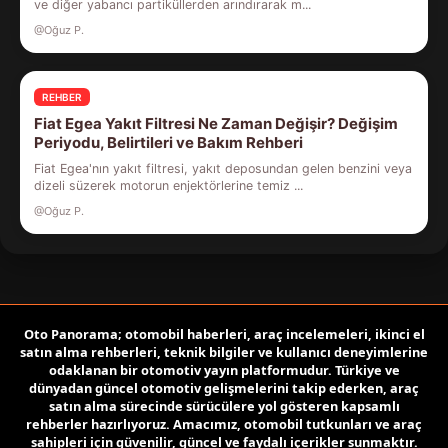
ve diğer yabancı partiküllerden arındırarak m...
@Oğuz P.
REHBER
Fiat Egea Yakıt Filtresi Ne Zaman Değişir? Değişim
Periyodu, Belirtileri ve Bakım Rehberi
Fiat Egea'nın yakıt filtresi, yakıt deposundan gelen benzini veya
dizeli süzerek motorun enjektörlerine temiz ...
@Oğuz P.
Oto Panorama; otomobil haberleri, araç incelemeleri, ikinci el
satın alma rehberleri, teknik bilgiler ve kullanıcı deneyimlerine
odaklanan bir otomotiv yayın platformudur. Türkiye ve
dünyadan güncel otomotiv gelişmelerini takip ederken, araç
satın alma sürecinde sürücülere yol gösteren kapsamlı
rehberler hazırlıyoruz. Amacımız, otomobil tutkunları ve araç
sahipleri için güvenilir, güncel ve faydalı içerikler sunmaktır.