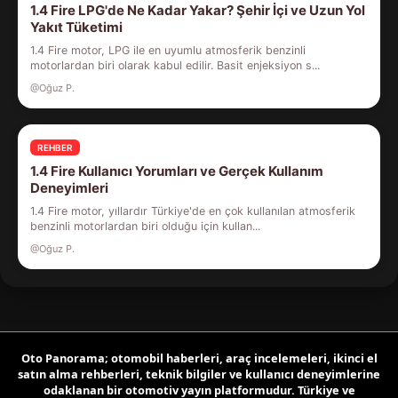
1.4 Fire LPG'de Ne Kadar Yakar? Şehir İçi ve Uzun Yol
Yakıt Tüketimi
1.4 Fire motor, LPG ile en uyumlu atmosferik benzinli
motorlardan biri olarak kabul edilir. Basit enjeksiyon s...
@Oğuz P.
REHBER
1.4 Fire Kullanıcı Yorumları ve Gerçek Kullanım
Deneyimleri
1.4 Fire motor, yıllardır Türkiye'de en çok kullanılan atmosferik
benzinli motorlardan biri olduğu için kullan...
@Oğuz P.
Oto Panorama; otomobil haberleri, araç incelemeleri, ikinci el
satın alma rehberleri, teknik bilgiler ve kullanıcı deneyimlerine
odaklanan bir otomotiv yayın platformudur. Türkiye ve