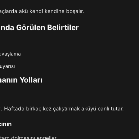
açlarda akü kendi kendine boşalır.
nda Görülen Belirtiler
yavaşlama
uyarısı
nın Yolları
 Haftada birkaç kez çalıştırmak aküyü canlı tutar.
çının
tam dolmasını engeller.