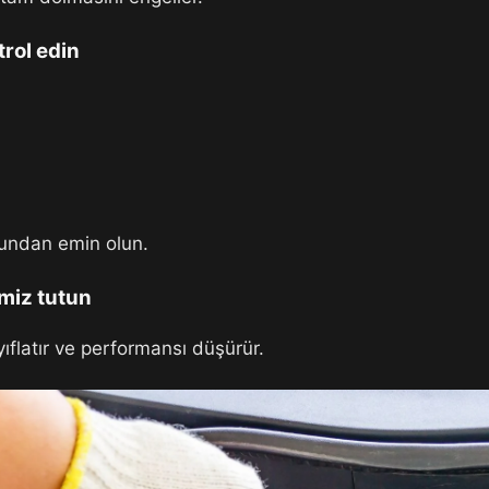
trol edin
ğundan emin olun.
emiz tutun
ıflatır ve performansı düşürür.