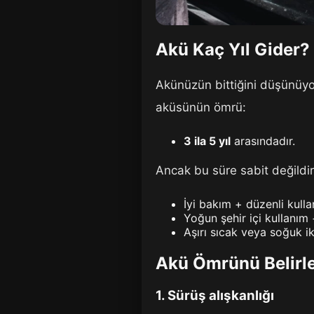
Akü Kaç Yıl Gider?
Akünüzün bittiğini düşünüy
aküsünün ömrü:
3 ila 5 yıl
arasındadır.
Ancak bu süre sabit değildir.
İyi bakım + düzenli kull
Yoğun şehir içi kullanım
Aşırı sıcak veya soğuk ik
Akü Ömrünü Belirle
1. Sürüş alışkanlığı