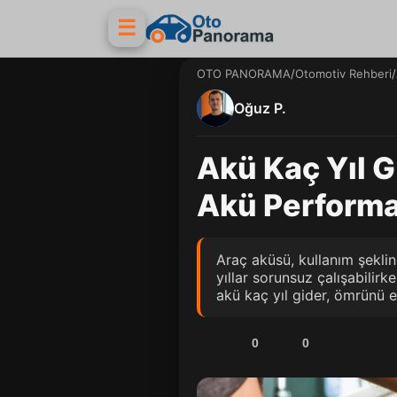
☰
OTO PANORAMA
/
Otomotiv Rehberi
/
Oğuz P.
Akü Kaç Yıl 
Akü Performa
Araç aküsü, kullanım şeklin
yıllar sorunsuz çalışabilir
akü kaç yıl gider, ömrünü e
0
0