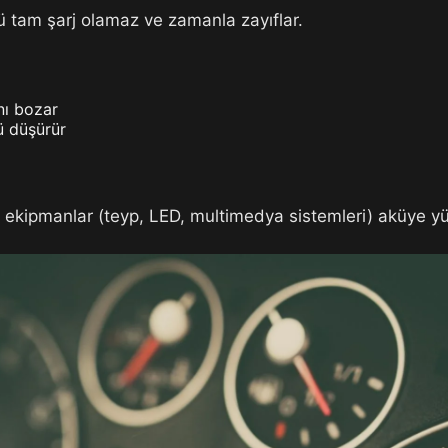
ü tam şarj olamaz ve zamanla zayıflar.
ını bozar
ü düşürür
n ekipmanlar (teyp, LED, multimedya sistemleri) aküye yük