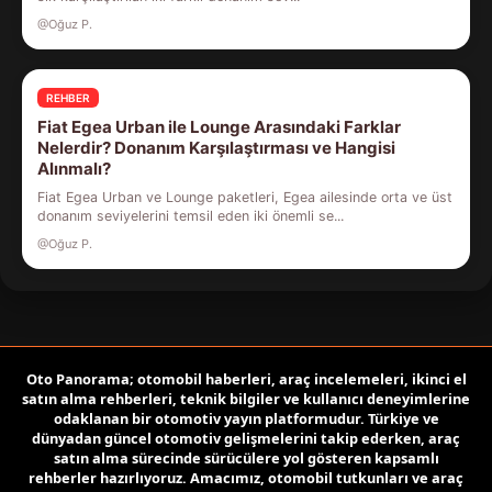
@Oğuz P.
REHBER
Fiat Egea Urban ile Lounge Arasındaki Farklar
Nelerdir? Donanım Karşılaştırması ve Hangisi
Alınmalı?
Fiat Egea Urban ve Lounge paketleri, Egea ailesinde orta ve üst
donanım seviyelerini temsil eden iki önemli se...
@Oğuz P.
Oto Panorama; otomobil haberleri, araç incelemeleri, ikinci el
satın alma rehberleri, teknik bilgiler ve kullanıcı deneyimlerine
odaklanan bir otomotiv yayın platformudur. Türkiye ve
dünyadan güncel otomotiv gelişmelerini takip ederken, araç
satın alma sürecinde sürücülere yol gösteren kapsamlı
rehberler hazırlıyoruz. Amacımız, otomobil tutkunları ve araç