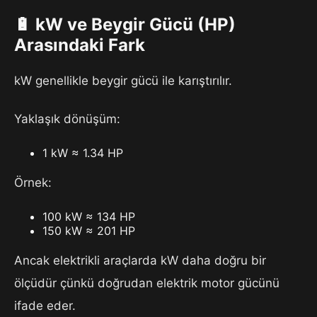
🔋 kW ve Beygir Gücü (HP)
Arasındaki Fark
kW genellikle beygir gücü ile karıştırılır.
Yaklaşık dönüşüm:
1 kW ≈ 1.34 HP
Örnek:
100 kW ≈ 134 HP
150 kW ≈ 201 HP
Ancak elektrikli araçlarda kW daha doğru bir
ölçüdür çünkü doğrudan elektrik motor gücünü
ifade eder.