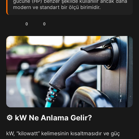
gücüne (HP) benzer şekilde kullanılır ancak daha
modern ve standart bir ölçü birimidir.
0
0
⚙️ kW Ne Anlama Gelir?
kW, “kilowatt” kelimesinin kısaltmasıdır ve güç