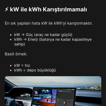
⚡ kW ile kWh Karıştırılmamalı
En sık yapılan hata kW ile kWh’yi karıştırmaktır.
kW → Güç (araç ne kadar güçlü)
kWh → Enerji (batarya ne kadar kapasiteye
sahip)
Basit örnek:
kW = hız
kWh = depo büyüklüğü