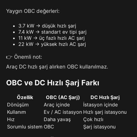
Yaygın OBC değerleri:
3.7 kW → düşük hızlı şarj
7.4 kW → standart ev tipi şarj
11 kW → üç fazlı hızlı AC şarj
22 kW → yüksek hızlı AC şarj
👉 Önemli not:
Araç DC hızlı şarj alırken OBC kullanılmaz.
OBC ve DC Hızlı Şarj Farkı
Özellik
OBC (AC Şarj)
DC Hızlı Şarj
Dönüşüm
Araç içinde
İstasyon içinde
Kullanım
Ev / AC istasyon
Hızlı şarj istasyonu
Hız
Daha yavaş
Çok hızlı
Sorumlu sistem
OBC
Şarj istasyonu